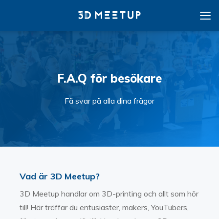
F.A.Q för besökare
Få svar på alla dina frågor
Vad är 3D Meetup?
3D Meetup handlar om 3D-printing och allt som hör
till! Här träffar du entusiaster, makers, YouTubers,